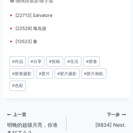
🕸️ 继续探索影像宇宙
•
[22713] Salvatore
•
[22529] 海岛游
•
[13523] 春
文
#
作品
#
分享
#
投稿
#
生活
#
胶卷
章
#
胶卷摄影
#
胶片
#
胶片摄影
#
胶片相机
标
签：
#
色彩
文
上一页
下一步
明晚的超级月亮，你准
[9834] Nest.
章
备好了么？