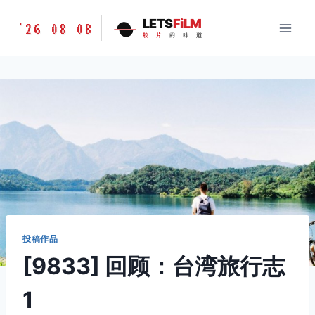
跳
胶
LETS
FiLM
'26 08 08
到
胶
片
的
味
道
片
内
的
容
味
道
LETSFILM
投稿作品
[9833] 回顾：台湾旅行志
1