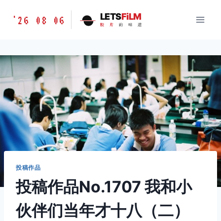
跳
胶
LETS
FiLM
'26 08 06
到
胶
片
的
味
道
片
内
的
容
味
道
LETSFILM
投稿作品
投稿作品No.1707 我和小
伙伴们当年才十八（二）