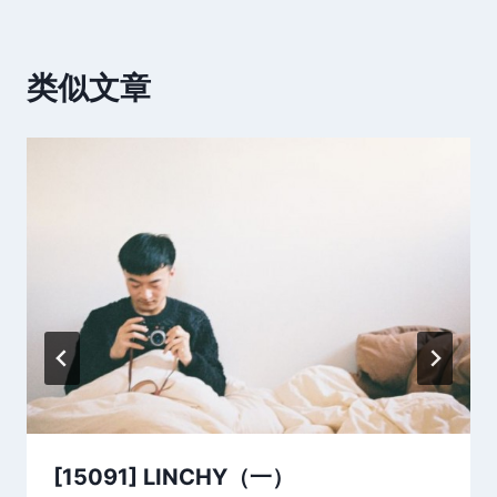
类似文章
[15091] LINCHY（一）