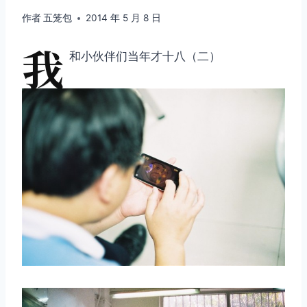
作者
五笼包
2014 年 5 月 8 日
我
和小伙伴们当年才十八（二）