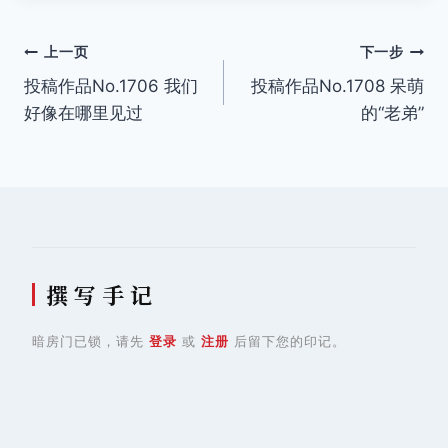
文
上一页
下一步
投稿作品No.1706 我们
投稿作品No.1708 呆萌
章
好像在哪里见过
的“老弟”
导
航
撰 写 手 记
暗房门已锁，请先
登录
或
注册
后留下您的印记。