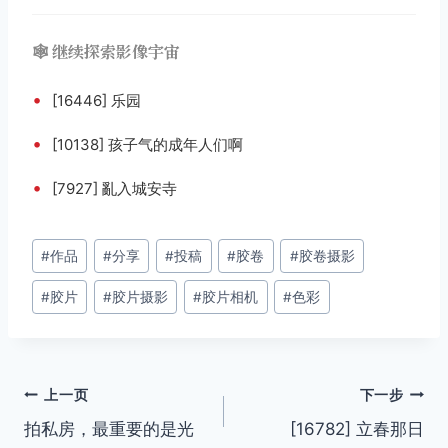
🕸️ 继续探索影像宇宙
•
[16446] 乐园
•
[10138] 孩子气的成年人们啊
•
[7927] 亂入城安寺
文
#
作品
#
分享
#
投稿
#
胶卷
#
胶卷摄影
章
#
胶片
#
胶片摄影
#
胶片相机
#
色彩
标
签：
文
上一页
下一步
拍私房，最重要的是光
[16782] 立春那日
章