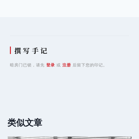
导
航
撰 写 手 记
暗房门已锁，请先
登录
或
注册
后留下您的印记。
类似文章