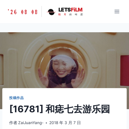
跳
胶
LETS
FiLM
'26 08 08
到
胶
片
的
味
道
片
内
的
容
味
道
LETSFILM
投稿作品
[16781] 和痣七去游乐园
作者
ZaiJuanYang-
2018 年 3 月 7 日