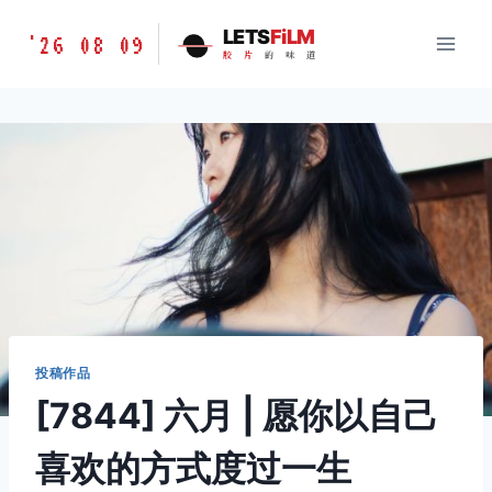
跳
胶
LETS
FiLM
'26 08 09
到
胶
片
的
味
道
片
内
的
容
味
道
LETSFILM
投稿作品
[7844] 六月 | 愿你以自己
喜欢的方式度过一生