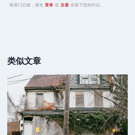
暗房门已锁，请先
登录
或
注册
后留下您的印记。
类似文章