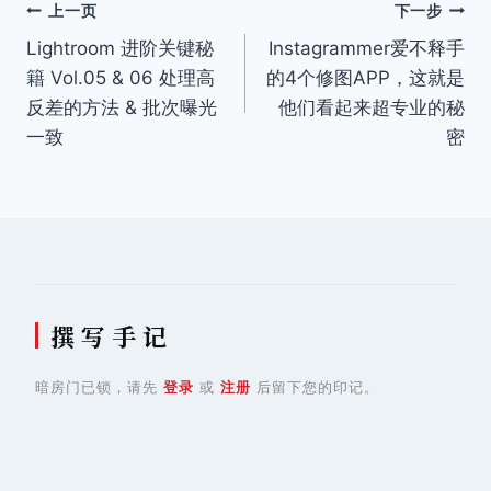
文
上一页
下一步
Lightroom 进阶关键秘
Instagrammer爱不释手
章
籍 Vol.05 & 06 处理高
的4个修图APP，这就是
导
反差的方法 & 批次曝光
他们看起来超专业的秘
一致
密
航
撰 写 手 记
暗房门已锁，请先
登录
或
注册
后留下您的印记。