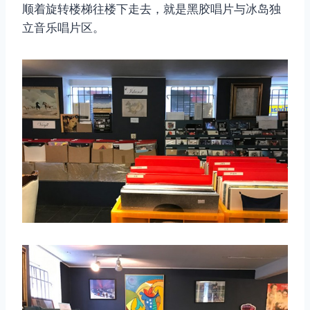
顺着旋转楼梯往楼下走去，就是黑胶唱片与冰岛独
立音乐唱片区。