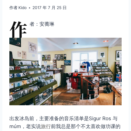
作者
Kido
2017 年 7 月 25 日
作
者：安蕎琳
出发冰岛前，主要准备的音乐清单是Sigur Ros 与
múm，老实说
旅行
前我总是那个不太喜欢做功课的