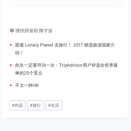
🕸️ 继续探索影像宇宙
•
跟着 Lonely Planet 去旅行！ 2017 精选旅游国家介
绍！
•
此生一定要拜访一次：TripAdvisor用户评选全世界最
棒的25个景点
•
不太一样HK
文
#
作品
#
旅行
#
生活
章
标
签：