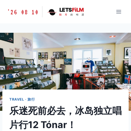
跳
胶
LETS
FiLM
'26 08 10
到
胶
片
的
味
道
片
内
的
容
味
道
LETSFILM
TRAVEL · 旅行
乐迷死前必去，冰岛独立唱
片行12 Tónar！