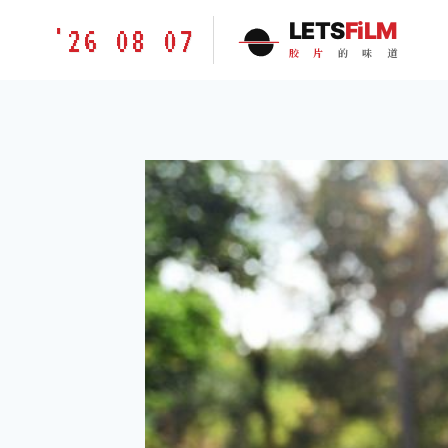
跳
胶
LETS
FiLM
'26 08 07
到
片
胶
片
的
味
道
内
的
容
味
道
LETSFILM