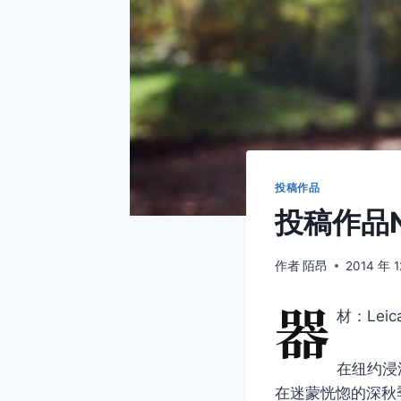
投稿作品
投稿作品N
作者
陌昂
2014 年 1
器
材：Leic
在纽约浸
在迷蒙恍惚的深秋