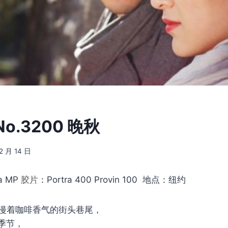
o.3200 晚秋
2 月 14 日
a MP
胶片
：Portra 400 Provin 100 地点：纽约
漫着咖啡香气的街头巷尾，
季节，