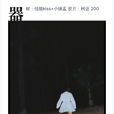
器
材：佳能kiss+小痰盂
胶片
：柯达 200