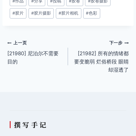
#
作品
#
分享
#
投稿
#
胶卷
#
胶卷摄影
章
#
胶片
#
胶片摄影
#
胶片相机
#
色彩
标
签：
文
上一页
下一步
[21980] 尼泊尔不需要
[21982] 所有的情绪都
章
目的
要变脆弱 烂俗桥段 眼睛
导
却湿透了
航
撰 写 手 记