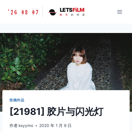
跳
胶
LETS
FiLM
'26 08 07
到
胶
片
的
味
道
片
内
的
容
味
道
LETSFILM
投稿作品
[21981] 胶片与闪光灯️
作者
ksyymo
2020 年 1 月 9 日