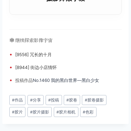
🕸️ 继续探索影像宇宙
•
[9556] 冗长的十月
•
[8944] 街边小店情怀
•
投稿
作品
No.1460 我的黑白世界—黑白少女
文
#
作品
#
分享
#
投稿
#
胶卷
#
胶卷摄影
章
#
胶片
#
胶片摄影
#
胶片相机
#
色彩
标
签：