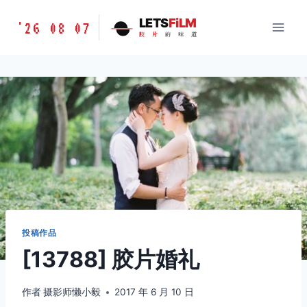
跳
胶
LETS
FiLM
'26 08 07
到
胶
片
的
味
道
片
内
的
容
味
道
LETSFILM
投稿作品
[13788] 胶片婚礼
作者
摄影师懒小毅
2017 年 6 月 10 日