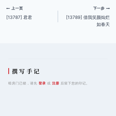
文
上一页
下一步
[13787] 君君
[13789] 借我笑颜灿烂
章
如春天
导
航
撰 写 手 记
暗房门已锁，请先
登录
或
注册
后留下您的印记。