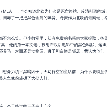
（MLA），也会知道北欧为什么是死亡终站。冷清别离的城
，圈养了一把把黑色金属的嗓音。丹麦作为北欧的最南端，
都不怎么笑。但小教堂里，却有免费的书籍供大家提取，拣
n的故事集，他的第一本文选，投射着以后电影中的黑色幽默。这
还养马，对面还是动物园。狮子和白熊是邻居，我认为他们
用想像力填平黑暗因子，天马行空的童话前，为什么要特意
美人鱼像前簇拥了大批人群。
。
等，今天路过的王子有十几个。