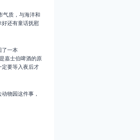
市气质，与海洋和
幸好还有童话抚慰
回了一本
里是嘉士伯啤酒的原
一定要等入夜后才
去动物园这件事，