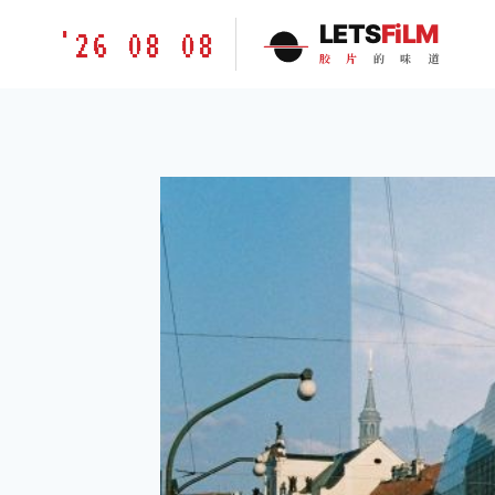
跳
胶
LETS
FiLM
'26 08 08
到
片
胶
片
的
味
道
内
的
容
味
道
LETSFILM