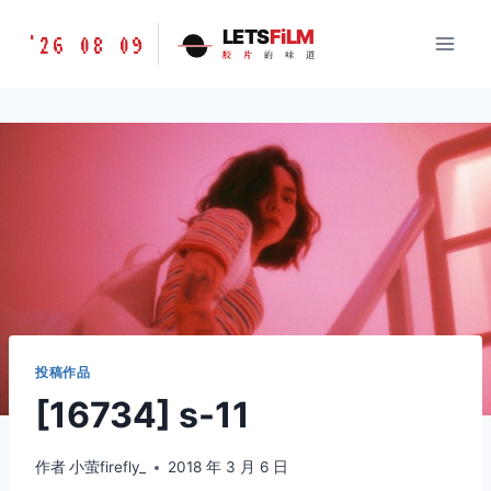
跳
胶
LETS
FiLM
'26 08 09
到
胶
片
的
味
道
片
内
的
容
味
道
LETSFILM
投稿作品
[16734] s-11
作者
小萤firefly_
2018 年 3 月 6 日