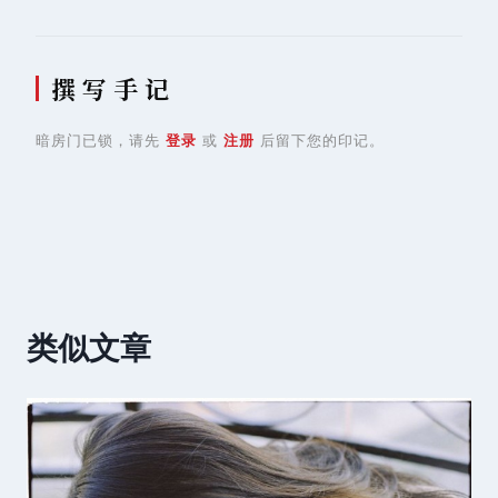
撰 写 手 记
暗房门已锁，请先
登录
或
注册
后留下您的印记。
类似文章