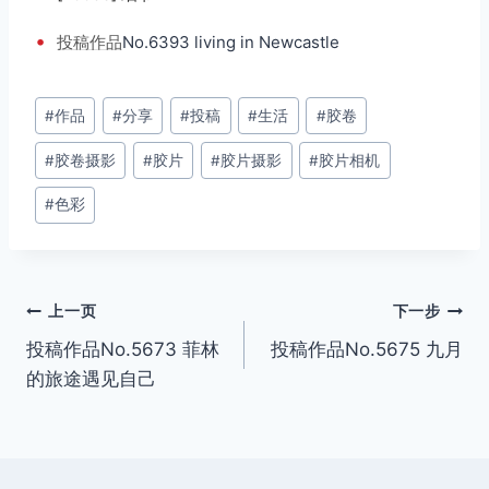
•
投稿
作品
No.6393 living in Newcastle
文
#
作品
#
分享
#
投稿
#
生活
#
胶卷
章
#
胶卷摄影
#
胶片
#
胶片摄影
#
胶片相机
标
签：
#
色彩
文
上一页
下一步
投稿作品No.5673 菲林
投稿作品No.5675 九月
章
的旅途遇见自己
导
航