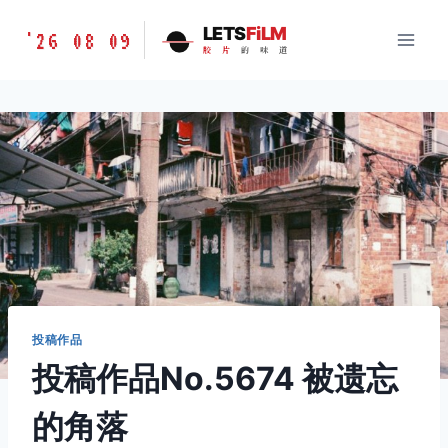
跳
胶
LETS
FiLM
'26 08 09
到
胶
片
的
味
道
片
内
的
容
味
道
LETSFILM
投稿作品
投稿作品No.5674 被遗忘
的角落