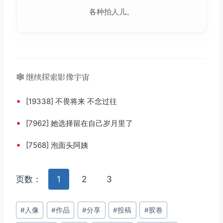
各种拍人儿。
🕸️ 继续探索影像宇宙
•
[19338] 不畏将来 不念过往
•
[7962] 她选择留在自己岁月里了
•
[7568] 泡面头阿姨
页数：
1
2
3
文
#
人像
#
作品
#
分享
#
投稿
#
胶卷
章