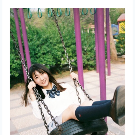
取消
搜索