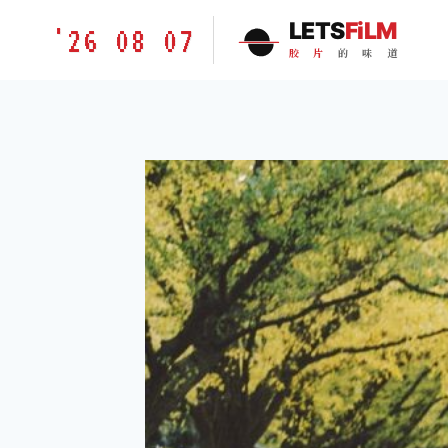
跳
胶
LETS
FiLM
'26 08 07
到
片
胶
片
的
味
道
内
的
容
味
道
LETSFILM