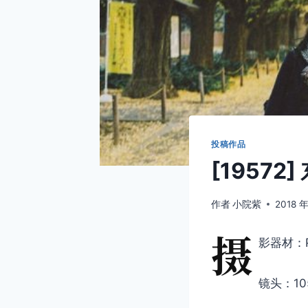
投稿作品
[1957
作者
小院紫
2018 年
摄
影器材：PE
镜头：105