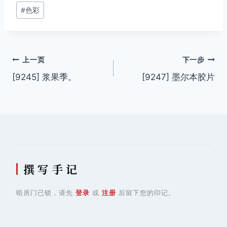
签：
#
色彩
文
上一页
下一步
[9245] 浆果季。
[9247] 墨尔本胶片
章
导
航
撰 写 手 记
暗房门已锁，请先
登录
或
注册
后留下您的印记。