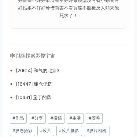
好畫畫不好好滑滑板不好好做模型沒有養小動物有
好姑娘不好好珍惜買書不看買碟不聽後反人類來他
死求了！
🕸️ 继续探索影像宇宙
•
[20614] 和气的北京3
•
[16447] 镰仓记忆
•
[10461] 垦丁的风
文
#
作品
#
分享
#
投稿
#
生活
#
胶卷
章
#
胶卷摄影
#
胶片
#
胶片摄影
#
胶片相机
标