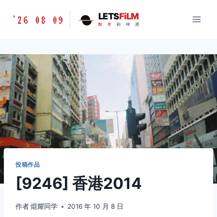
跳
胶
LETS
FiLM
'26 08 09
到
胶
片
的
味
道
片
内
的
容
味
道
LETSFILM
投稿作品
[9246] 香港2014
作者
焜耀同学
2016 年 10 月 8 日