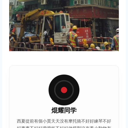
焜耀同学
西夏從前有個小賈天天没有摩托骑不好好練琴不好