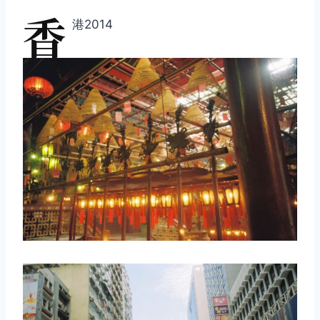
香
港2014