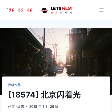
跳
胶
LETS
FiLM
'26 08 06
到
胶
片
的
味
道
片
内
的
容
味
道
LETSFILM
投稿作品
[18574] 北京闪着光
作者
-經書
2018 年 8 月 26 日