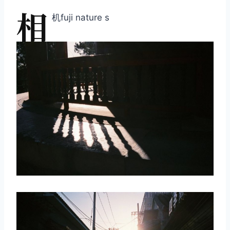
相
机fuji nature s