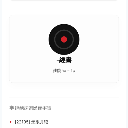
-經書
佳能ae－1p
🕸️ 继续探索影像宇宙
•
[22195] 无限月读