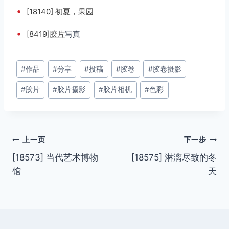
•
[18140] 初夏，果园
•
[8419]
胶片
写真
文
#
作品
#
分享
#
投稿
#
胶卷
#
胶卷摄影
章
#
胶片
#
胶片摄影
#
胶片相机
#
色彩
标
签：
文
上一页
下一步
[18573] 当代艺术博物
[18575] 淋漓尽致的冬
章
馆
天
导
航