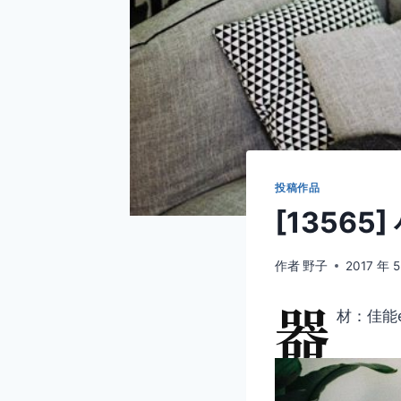
投稿作品
[13565
作者
野子
2017 年 
器
材：佳能e