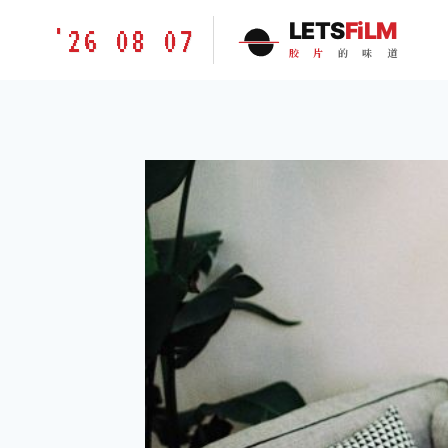
跳
胶
LETS
FiLM
'26 08 07
到
片
胶
片
的
味
道
内
的
容
味
道
LETSFILM