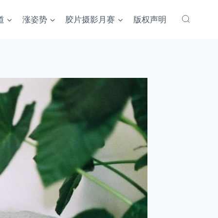
道
涨姿势
胶片摄影月赛
版权声明