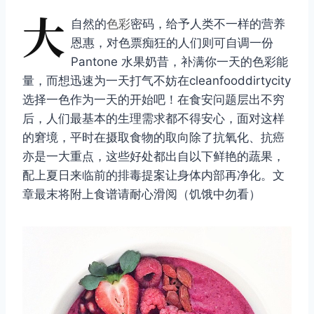
大
自然的
色彩
密码，给予人类不一样的营养
恩惠，对色票痴狂的人们则可自调一份
Pantone 水果奶昔，补满你一天的色彩能
量，而想迅速为一天打气不妨在cleanfooddirtycity
选择一色作为一天的开始吧！在食安问题层出不穷
后，人们最基本的生理需求都不得安心，面对这样
的窘境，平时在摄取食物的取向除了抗氧化、抗癌
亦是一大重点，这些好处都出自以下鲜艳的蔬果，
配上夏日来临前的排毒提案让身体内部再净化。文
章最末将附上食谱请耐心滑阅（饥饿中勿看）