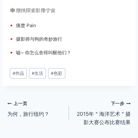
🕸️ 继续探索影像宇宙
•
痛楚 Pain
•
摄影师与狗的奇妙旅行
•
嘘~ 你怎么舍得叫醒他们？
文
#
作品
#
生活
#
色彩
章
标
签：
文
上一页
下一步
为何，旅行纽约？
2015年＂海洋艺术＂摄
章
影大赛公布比赛结果
导