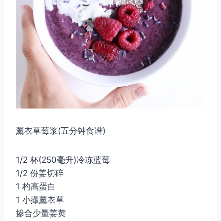
薰衣草莓浆(五分钟食谱)
1/2 杯(250毫升)冷冻蓝莓
1/2 份姜切碎
1 杓高蛋白
1 小撮薰衣草
掺合少量姜黄