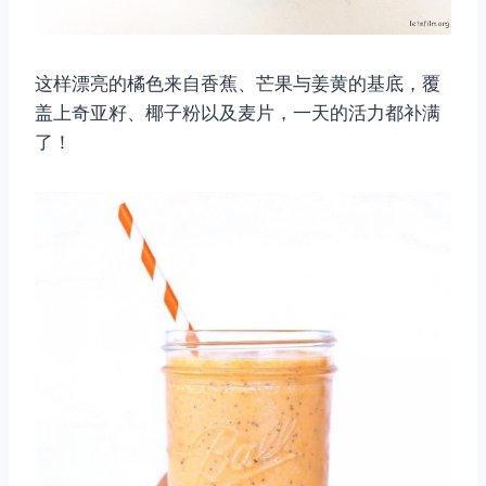
这样漂亮的橘色来自香蕉、芒果与姜黄的基底，覆
盖上奇亚籽、椰子粉以及麦片，一天的活力都补满
了！