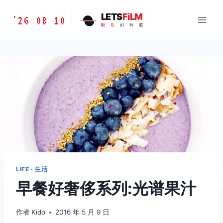
跳
胶
LETS
FiLM
'26 08 10
到
胶
片
的
味
道
片
内
的
容
味
道
LETSFILM
LIFE · 生活
早餐好奢侈系列:光谱果汁
作者
Kido
2016 年 5 月 9 日