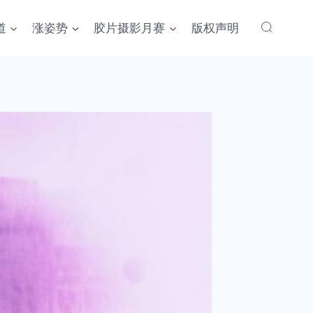
道
涨姿势
胶片摄影月赛
版权声明