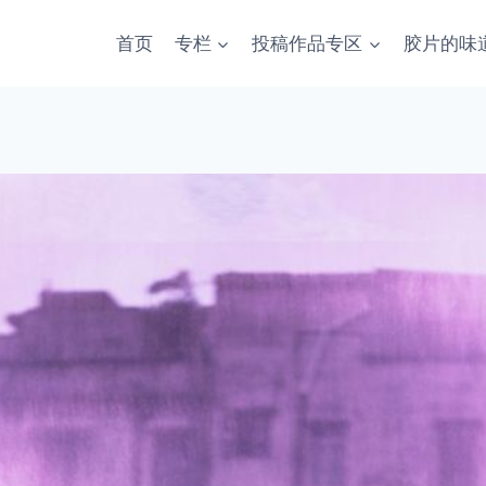
首页
专栏
投稿作品专区
胶片的味