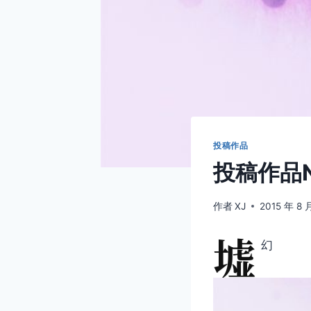
投稿作品
投稿作品N
作者
XJ
2015 年 8 
墟
幻