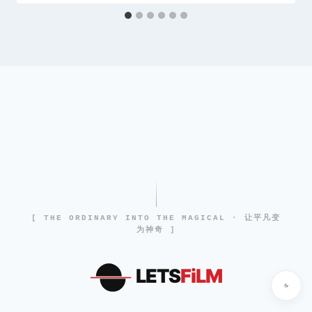
[ THE ORDINARY INTO THE MAGICAL · 让平凡变
为神奇 ]
LETS
FiLM