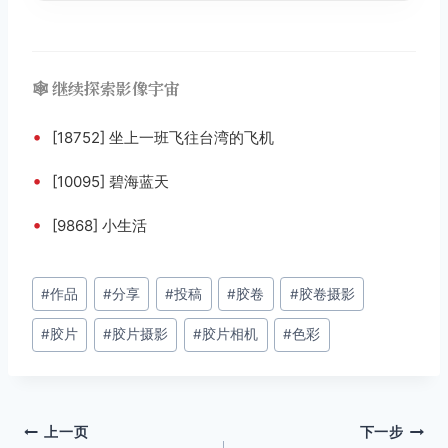
🕸️ 继续探索影像宇宙
•
[18752] 坐上一班飞往台湾的飞机
•
[10095] 碧海蓝天
•
[9868] 小生活
文
#
作品
#
分享
#
投稿
#
胶卷
#
胶卷摄影
章
#
胶片
#
胶片摄影
#
胶片相机
#
色彩
标
签：
文
上一页
下一步