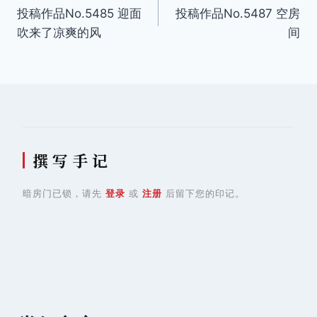
投稿作品No.5485 迎面
投稿作品No.5487 空房
章
吹来了凉爽的风
间
导
航
撰 写 手 记
暗房门已锁，请先
登录
或
注册
后留下您的印记。