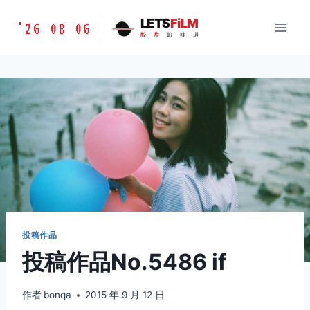
跳
胶
LETS
FiLM
'26 08 06
到
胶
片
的
味
道
片
内
的
容
味
道
LETSFILM
投稿作品
投稿作品No.5486 if
作者
bonqa
2015 年 9 月 12 日