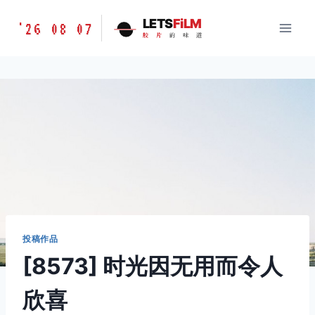
跳
胶
LETS
FiLM
'26 08 07
到
胶
片
的
味
道
片
内
的
容
味
道
LETSFILM
投稿作品
[8573] 时光因无用而令人
欣喜