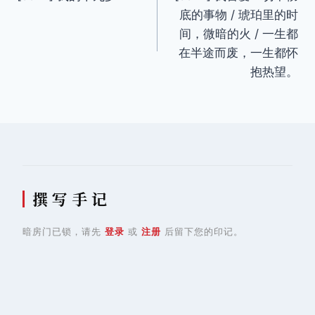
章
底的事物 / 琥珀里的时
导
间，微暗的火 / 一生都
在半途而废，一生都怀
航
抱热望。
撰 写 手 记
暗房门已锁，请先
登录
或
注册
后留下您的印记。