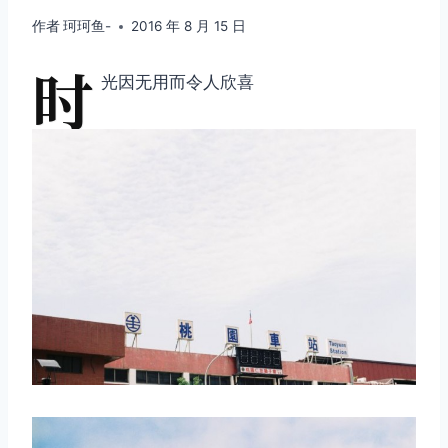
作者
珂珂鱼-
2016 年 8 月 15 日
时
光因无用而令人欣喜