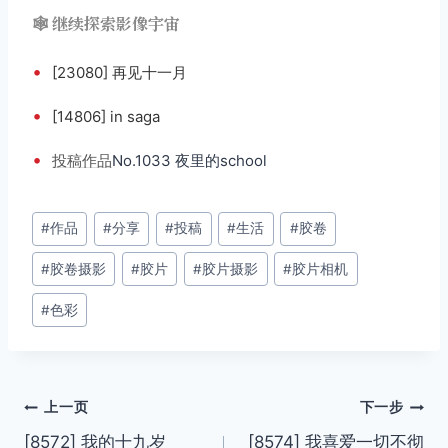
🕸️ 继续探索影像宇宙
•
[23080] 再见十一月
•
[14806] in saga
•
投稿
作品
No.1033 夜里的school
文
#
作品
#
分享
#
投稿
#
生活
#
胶卷
章
#
胶卷摄影
#
胶片
#
胶片摄影
#
胶片相机
标
签：
#
色彩
文
上一页
下一步
[8572] 我的十九岁
[8574] 我喜爱一切不彻