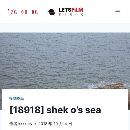
跳
胶
LETS
FiLM
'26 08 06
到
胶
片
的
味
道
片
内
的
容
味
道
LETSFILM
投稿作品
[18918] shek o’s sea
作者
kkkkary
2018 年 10 月 4 日