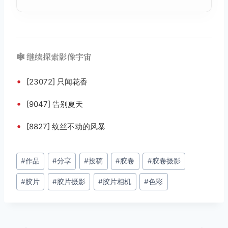
🕸️ 继续探索影像宇宙
•
[23072] 只闻花香
•
[9047] 告别夏天
•
[8827] 纹丝不动的风暴
文
#
作品
#
分享
#
投稿
#
胶卷
#
胶卷摄影
章
#
胶片
#
胶片摄影
#
胶片相机
#
色彩
标
签：