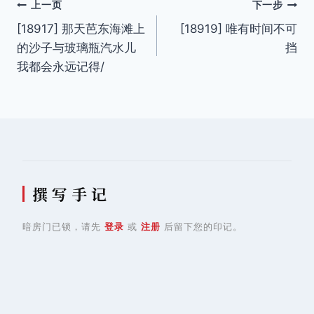
文
上一页
下一步
[18917] 那天芭东海滩上
[18919] 唯有时间不可
章
的沙子与玻璃瓶汽水儿
挡
导
我都会永远记得/
航
撰 写 手 记
暗房门已锁，请先
登录
或
注册
后留下您的印记。