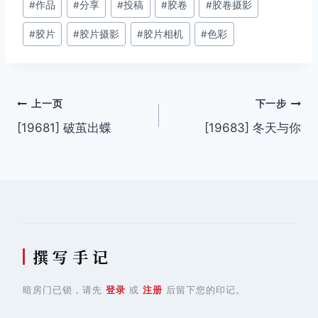
#
作品
#
分享
#
投稿
#
胶卷
#
胶卷摄影
章
#
胶片
#
胶片摄影
#
胶片相机
#
色彩
标
签：
文
上一页
下一步
[19681] 破茧出蝶
[19683] 冬天与你
章
导
航
撰 写 手 记
暗房门已锁，请先
登录
或
注册
后留下您的印记。