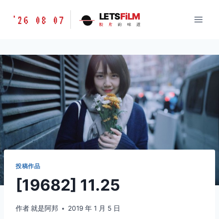
跳
胶
LETS
FiLM
'26 08 07
到
胶
片
的
味
道
片
内
的
容
味
道
LETSFILM
投稿作品
[19682] 11.25
作者
就是阿邦
2019 年 1 月 5 日