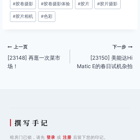
签：
#
胶卷摄影
#
胶卷摄影体验
#
胶片
#
胶片摄影
#
胶片相机
#
色彩
文
上一页
下一步
[23148] 再逛一次菜市
[23150] 美能达Hi
章
场！
Matic E的春日试机杂拍
导
航
撰 写 手 记
暗房门已锁，请先
登录
或
注册
后留下您的印记。