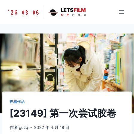
跳
胶
LETS
FiLM
'26 08 06
到
胶
片
的
味
道
片
内
的
容
味
道
LETSFILM
投稿作品
[23149] 第一次尝试胶卷
作者
guzq
2022 年 4 月 18 日