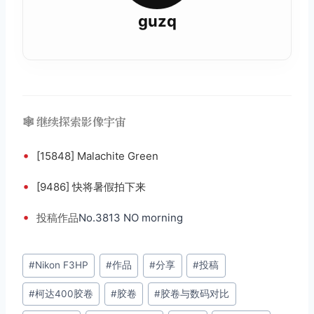
guzq
🕸️ 继续探索影像宇宙
•
[15848] Malachite Green
•
[9486] 快将暑假拍下来
•
投稿
作品
No.3813 NO morning
文
#
Nikon F3HP
#
作品
#
分享
#
投稿
章
#
柯达400胶卷
#
胶卷
#
胶卷与数码对比
标