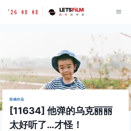
跳
胶
LETS
FiLM
'26 08 08
到
胶
片
的
味
道
片
内
的
容
味
道
LETSFILM
投稿作品
[11634] 他弹的乌克丽丽
太好听了…才怪！