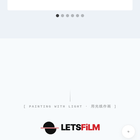
[ PAINTING WITH LIGHT · 用光线作画 ]
LETS
FiLM