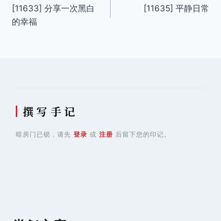
[11633] 分享一次黑白
[11635] 平静日常
章
的幸福
导
航
撰 写 手 记
暗房门已锁，请先
登录
或
注册
后留下您的印记。