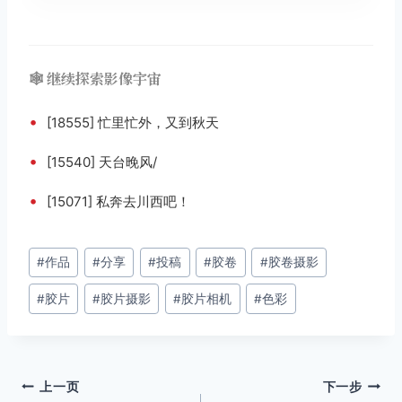
🕸️ 继续探索影像宇宙
•
[18555] 忙里忙外，又到秋天
•
[15540] 天台晚风/
•
[15071] 私奔去川西吧！
文
#
作品
#
分享
#
投稿
#
胶卷
#
胶卷摄影
章
#
胶片
#
胶片摄影
#
胶片相机
#
色彩
标
签：
文
上一页
下一步