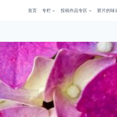
首页
专栏
投稿作品专区
胶片的味