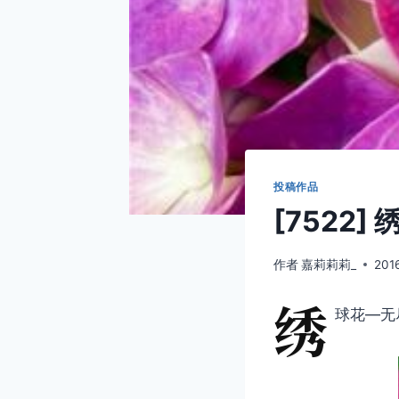
投稿作品
[7522
作者
嘉莉莉莉_
201
绣
球花—无