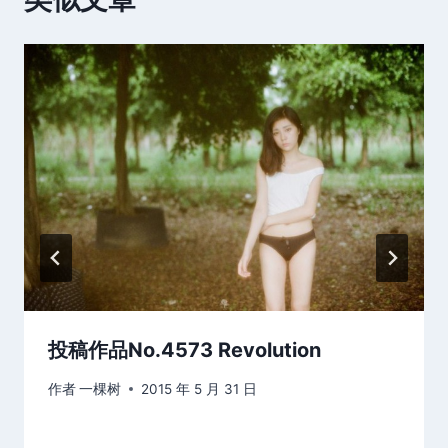
投稿作品No.4573 Revolution
作者
一棵树
2015 年 5 月 31 日