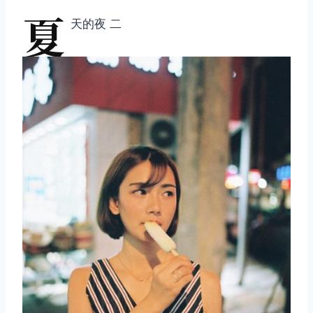
夏
天的夜 二