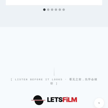
[ LISTEN BEFORE IT LOOKS · 看见之前，先学会倾
听 ]
LETS
FiLM