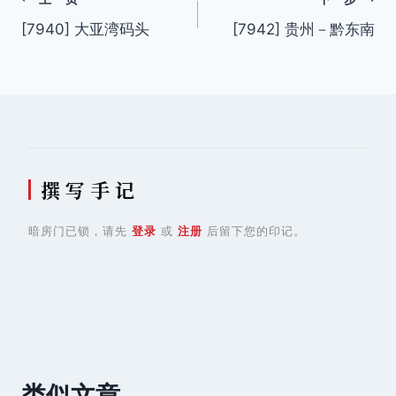
文
[7940] 大亚湾码头
[7942] 贵州－黔东南
章
导
航
撰 写 手 记
暗房门已锁，请先
登录
或
注册
后留下您的印记。
类似文章