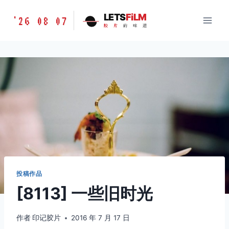
跳
胶
LETS
FiLM
'26 08 07
到
胶
片
的
味
道
片
内
的
容
味
道
LETSFILM
投稿作品
[8113] 一些旧时光
作者
印记胶片
2016 年 7 月 17 日