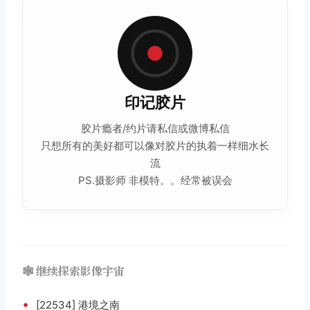
印记
胶片
胶片瘾者/约片请私信或微博私信
只想所有的美好都可以像对胶片的执着一样细水长
流
PS.摄影师 非模特。。经常被误会
🕸️ 继续探索影像宇宙
•
[22534] 港境之南