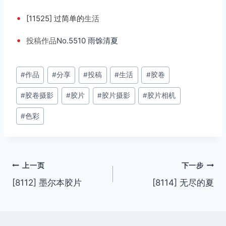
•
[11525] 过简单的
生活
•
投稿
作品
No.5510 雨馀清夏
文
#
作品
#
分享
#
投稿
#
生活
#
胶卷
章
#
胶卷摄影
#
胶片
#
胶片摄影
#
胶片相机
标
签：
#
色彩
文
上一页
下一步
[8112] 墨尔本胶片
[8114] 无尽的夏
章
导