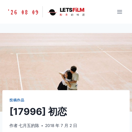
跳
胶
LETS
FiLM
'26 08 09
到
胶
片
的
味
道
片
内
的
容
味
道
LETSFILM
投稿作品
[17996] 初恋
作者
七月五的陈
2018 年 7 月 2 日