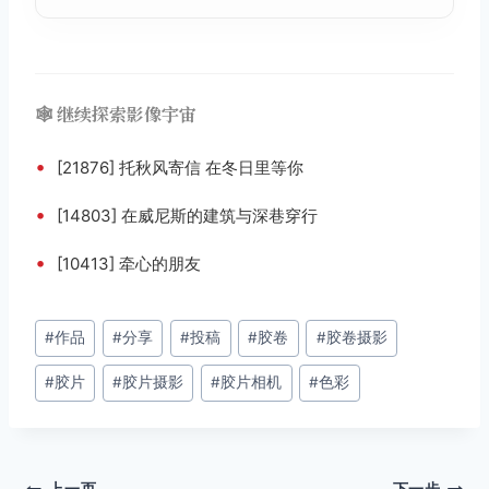
🕸️ 继续探索影像宇宙
•
[21876] 托秋风寄信 在冬日里等你
•
[14803] 在威尼斯的建筑与深巷穿行
•
[10413] 牵心的朋友
文
#
作品
#
分享
#
投稿
#
胶卷
#
胶卷摄影
章
#
胶片
#
胶片摄影
#
胶片相机
#
色彩
标
签：