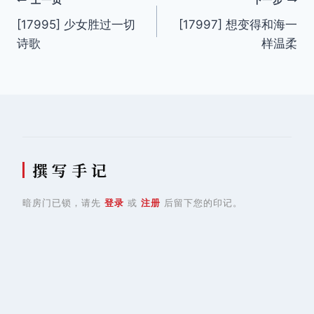
文
上一页
下一步
[17995] 少女胜过一切
[17997] 想变得和海一
章
诗歌
样温柔
导
航
撰 写 手 记
暗房门已锁，请先
登录
或
注册
后留下您的印记。