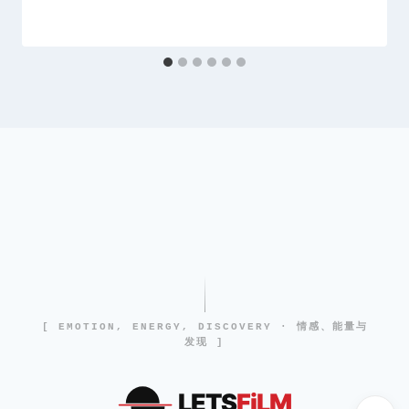
[ EMOTION, ENERGY, DISCOVERY · 情感、能量与
发现 ]
LETS
FiLM