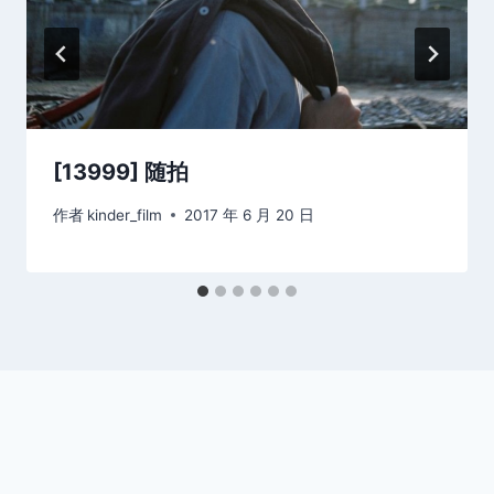
[13999] 随拍
作者
kinder_film
2017 年 6 月 20 日