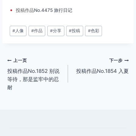
•
投稿
作品
No.4475 旅行日记
文
#
人像
#
作品
#
分享
#
投稿
#
色彩
章
标
签：
文
上一页
下一步
投稿作品No.1852 别说
投稿作品No.1854 入夏
章
等待，那是监牢中的忍
导
耐
航