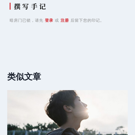
撰 写 手 记
暗房门已锁，请先
登录
或
注册
后留下您的印记。
类似文章