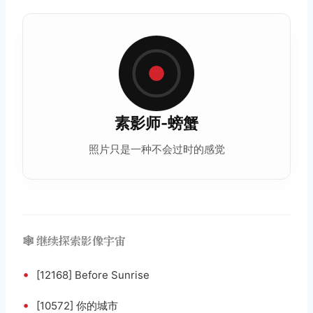
素影师-螃蟹
照片只是一种不会过时的感觉
🕸️ 继续探索影像宇宙
•
[12168] Before Sunrise
•
[10572] 你的城市