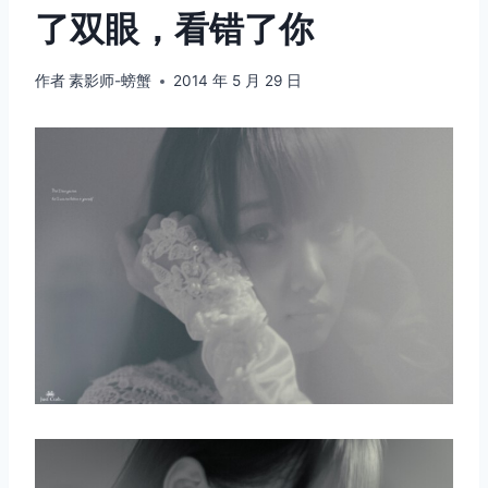
了双眼，看错了你
作者
素影师-螃蟹
2014 年 5 月 29 日