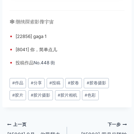
🕸️ 继续探索影像宇宙
•
[22856] gaga 1
•
[8041] 你，简单点儿
•
投稿
作品
No.448 街
文
#
作品
#
分享
#
投稿
#
胶卷
#
胶卷摄影
章
#
胶片
#
胶片摄影
#
胶片相机
#
色彩
标
签：
文
上一页
下一步