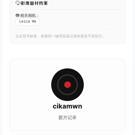
影像器材档案
📷 相关相机：
Leica M6
点击型号标签，探索同一物理容器记录的更多宇宙切片。
cikamwn
胶片
记录