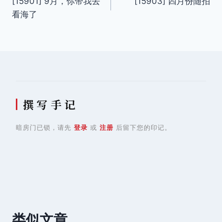
[15901] 9月，你带我去
[15903] 四月份随拍
章
看海了
导
航
撰 写 手 记
暗房门已锁，请先
登录
或
注册
后留下您的印记。
类似文章