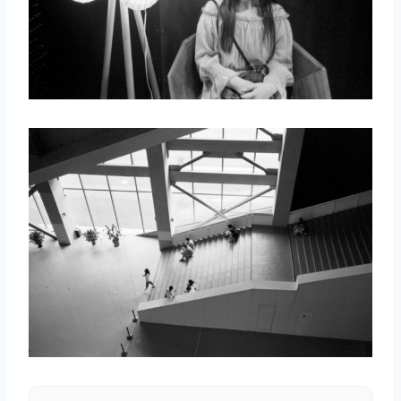
取消
搜索