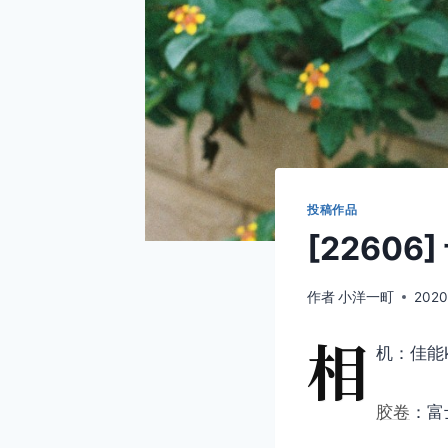
投稿作品
[22606
作者
小洋一町
2020
相
机：佳能k
胶卷
：富