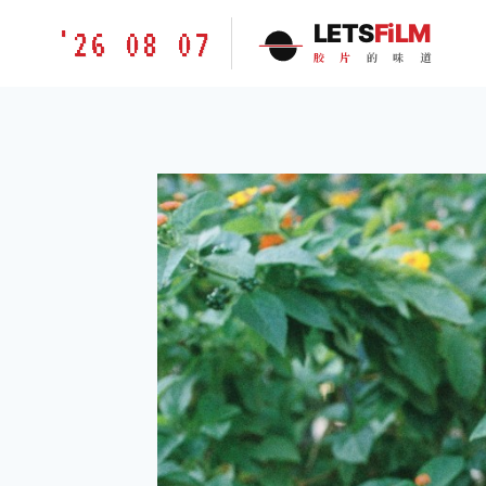
跳
胶
LETS
FiLM
'26 08 07
到
片
胶
片
的
味
道
内
的
容
味
道
LETSFILM