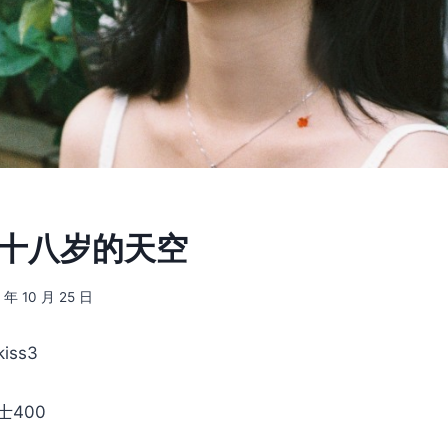
] 十八岁的天空
 年 10 月 25 日
iss3
士400