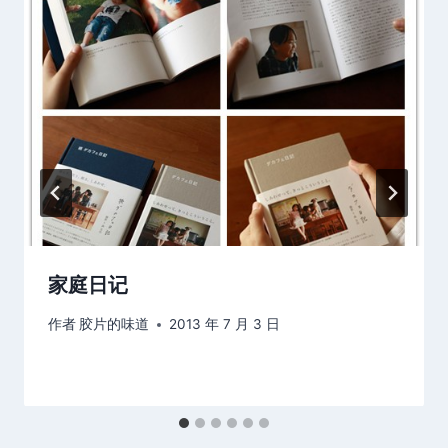
家庭日记
作者
胶片的味道
2013 年 7 月 3 日