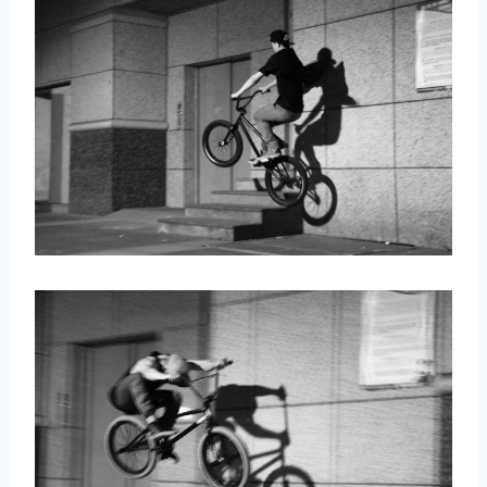
取消
搜索