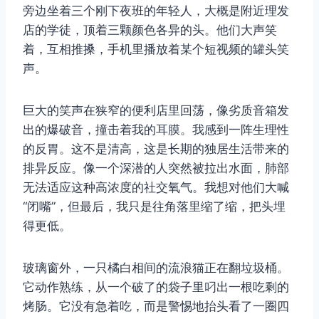
旁边坐着三个刚下夜班的年轻人，大概是附近理发
店的学徒，顶着三颗颜色各异的头。他们大声笑
着，互相推搡，手机里播放着某个短视频的罐头笑
声。
巨大的笑声在狭窄的便利店里回荡，像劣质音箱发
出的爆破音，撞击着我的耳膜。我感到一阵生理性
的反胃。这不是清高，这是长期的独居生活带来的
排异反应。像一个深潜的人突然被拉出水面，肺部
无法适应这种高浓度的社交氧气。我想对他们大喊
“闭嘴”，但最后，我只是往角落里缩了缩，把头埋
得更低。
玻璃窗外，一只橘白相间的流浪猫正在翻垃圾桶。
它动作熟练，从一个破了的袋子里叼出一根吃剩的
烤肠。它没有急着吃，而是警惕地抬头看了一圈四