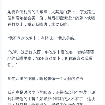
她喜欢便利店的关东煮，尤其是白萝卜。每次路过
便利店她都会买一份，然后把吸满汤汁的萝卜块戳
在竹签上，举到我嘴边，非要我吃。
“我不喜欢吃萝卜，有怪味。”我总是躲。
“吃嘛。这是好东西，冬吃萝卜夏吃姜。”她笑嘻嘻
地往我嘴里塞，“你不喜欢萝卜，但你得喜欢我喂
你。”
那句话里的逻辑，听起来像一个无解的谜语。
我究竟是讨厌萝卜的味道，还是依恋那个把萝卜递
到我嘴边的手势？如果那个喂我的人不在了，这块