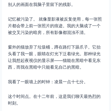
别人的画面在我脑子里留下的残影。
记忆被污染了。 就像显影液被反复使用，每一张照
片都会带上前一张照片的痕迹。我的大脑成了一个
被交叉污染的暗房，所有影像都混浊不清。
取消
搜索
窗外的猫放弃了垃圾桶，蹲在路灯下舔爪子。它抬
头看了我一眼，眼睛在灯光下泛着绿光。那种绿光
让我想起夜视仪的显示屏——猫能在黑暗中看见东
西，而我在黑暗中只能看见自己的黑暗。
我看了一眼墙上的时钟：凌晨一点十七分。
这个时间点。在十二年前，这是我们聊天最热烈的
时刻。