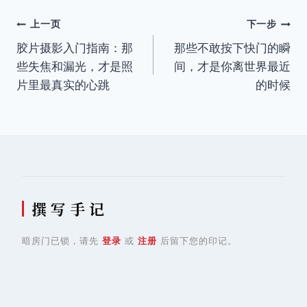
文
上一页
下一步
胶片摄影入门指南：那
那些不敢按下快门的瞬
章
些失焦和漏光，才是照
间，才是你离世界最近
导
片里最真实的心跳
的时候
航
撰 写 手 记
暗房门已锁，请先
登录
或
注册
后留下您的印记。