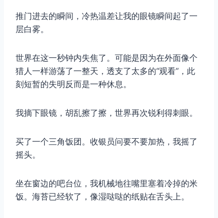
推门进去的瞬间，冷热温差让我的眼镜瞬间起了一
层白雾。
世界在这一秒钟内失焦了。可能是因为在外面像个
猎人一样游荡了一整天，透支了太多的“观看”，此
刻短暂的失明反而是一种休息。
我摘下眼镜，胡乱擦了擦，世界再次锐利得刺眼。
买了一个三角饭团。收银员问要不要加热，我摇了
摇头。
坐在窗边的吧台位，我机械地往嘴里塞着冷掉的米
饭。海苔已经软了，像湿哒哒的纸贴在舌头上。