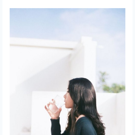
取消
搜索