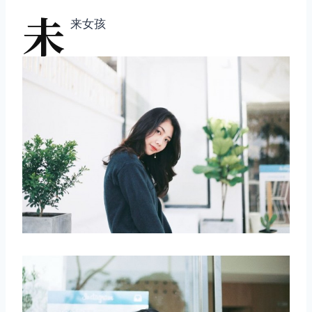
未
来女孩