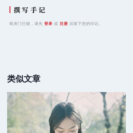
撰 写 手 记
暗房门已锁，请先
登录
或
注册
后留下您的印记。
类似文章