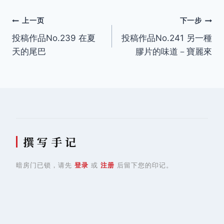
文
上一页
下一步
投稿作品No.239 在夏
投稿作品No.241 另一種
章
天的尾巴
膠片的味道－寶麗來
导
航
撰 写 手 记
暗房门已锁，请先
登录
或
注册
后留下您的印记。