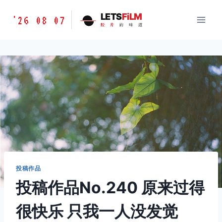
跳
胶
LETS
FiLM
'26 08 07
到
胶
片
的
味
道
片
内
的
容
味
道
LETSFILM
投稿作品
投稿作品No.240 原来过得
很快乐 只我一人没发觉