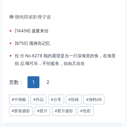
🕸️ 继续探索影像宇宙
•
[14456] 盛夏来信
•
[8755] 涠洲岛记忆
•
投
作
No.6278 我的愿望是当一只深海里的鱼，在海里
稿
品
喝可乐，不怕鲨鱼，自由又自在
页数：
1
2
文
#
中画幅
#
作品
#
分享
#
投稿
#
海鸥4B
章
#
胶卷摄影
#
胶片
#
胶片摄影
#
色彩
标
签：