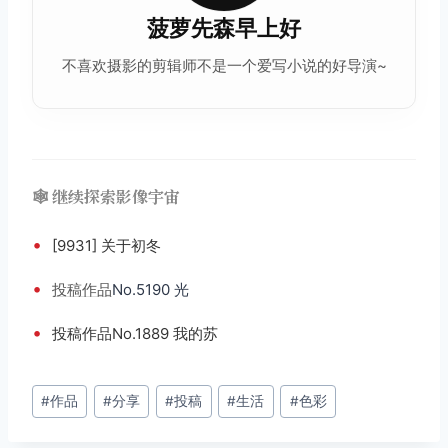
菠萝先森早上好
不喜欢摄影的剪辑师不是一个爱写小说的好导演~
🕸️ 继续探索影像宇宙
•
[9931] 关于初冬
•
投稿
作品
No.5190 光
•
投稿作品No.1889 我的苏
文
#
作品
#
分享
#
投稿
#
生活
#
色彩
章
标