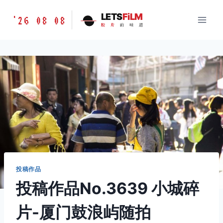
跳
胶
LETS
FiLM
'26 08 08
到
胶
片
的
味
道
片
内
的
容
味
道
LETSFILM
投稿作品
投稿作品No.3639 小城碎
片-厦门鼓浪屿随拍