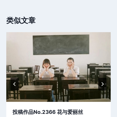
类似文章
投稿作品No.2366 花与爱丽丝