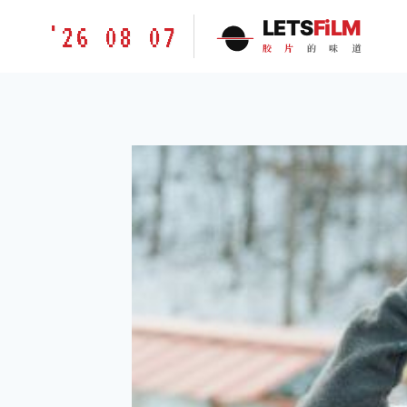
跳
胶
LETS
FiLM
'26 08 07
到
片
胶
片
的
味
道
内
的
容
味
道
LETSFILM