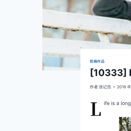
投稿作品
[10333] L
作者
张记浩
2016 年
L
ife is a lon