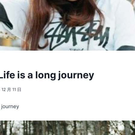
ife is a long journey
 12 月 11 日
g journey