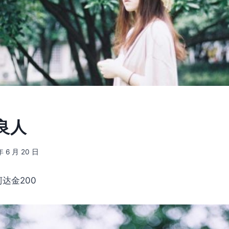
 良人
年 6 月 20 日
柯达金200