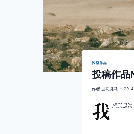
投稿作品
投稿作品N
作者
斑马斑马
2014
我
想我是海