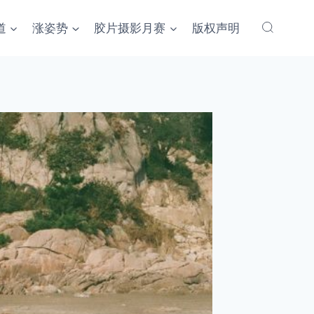
道
涨姿势
胶片摄影月赛
版权声明