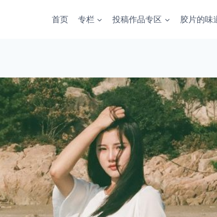
首页
专栏
投稿作品专区
胶片的味