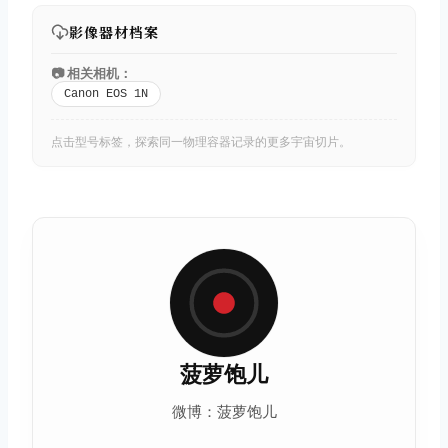
影像器材档案
📷 相关相机：
Canon EOS 1N
点击型号标签，探索同一物理容器记录的更多宇宙切片。
菠萝饱儿
微博：菠萝饱儿