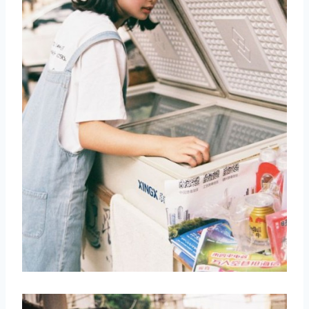
取消
搜索