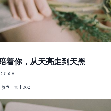
9] 陪着你，从天亮走到天黑
 7 月 9 日
5 胶卷：富士200