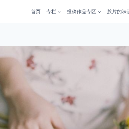
首页
专栏
投稿作品专区
胶片的味