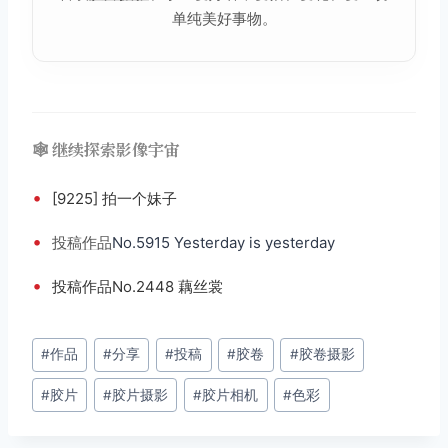
单纯美好事物。
🕸️ 继续探索影像宇宙
•
[9225] 拍一个妹子
•
投稿
作品
No.5915 Yesterday is yesterday
•
投稿作品No.2448 藕丝裳
文
#
作品
#
分享
#
投稿
#
胶卷
#
胶卷摄影
章
#
胶片
#
胶片摄影
#
胶片相机
#
色彩
标
签：