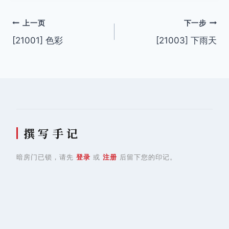
文
上一页
下一步
[21001] 色彩
[21003] 下雨天
章
导
航
撰 写 手 记
暗房门已锁，请先
登录
或
注册
后留下您的印记。