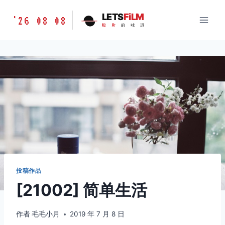
跳
胶
LETS
FiLM
'26 08 08
到
胶
片
的
味
道
片
内
的
容
味
道
LETSFILM
投稿作品
[21002] 简单生活
作者
毛毛小月
2019 年 7 月 8 日