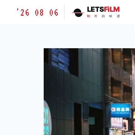
跳
胶
LETS
FiLM
'26 08 06
到
片
胶
片
的
味
道
内
的
容
味
道
LETSFILM