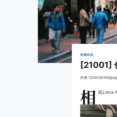
投稿作品
[21001]
作者
1355056366@qq
相
机Leica 