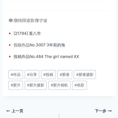
🕸️ 继续探索影像宇宙
•
[21794] 逛八市
•
投稿
作品
No.3007 3年前的海
•
投稿作品No.484 The girl named XX
文
#
作品
#
分享
#
投稿
#
胶卷
#
胶卷摄影
章
#
胶片
#
胶片摄影
#
胶片相机
#
色彩
标
签：
文
上一页
下一步