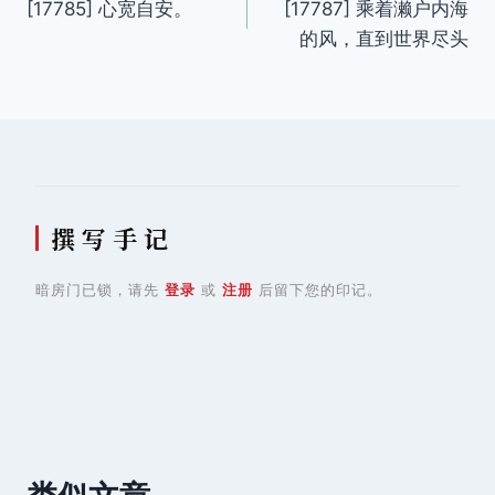
[17785] 心宽自安。 ​​​​
[17787] 乘着濑户内海
章
的风，直到世界尽头
导
航
撰 写 手 记
暗房门已锁，请先
登录
或
注册
后留下您的印记。