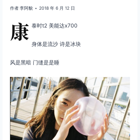
作者
李阿貌
2018 年 6 月 12 日
康
泰时t2 美能达x700
身体是流沙 诗是冰块
风是黑暗 门缝是是睡