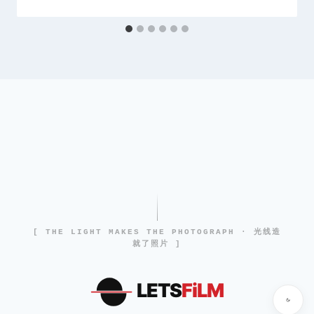
[ THE LIGHT MAKES THE PHOTOGRAPH · 光线造
就了照片 ]
LETS
FiLM