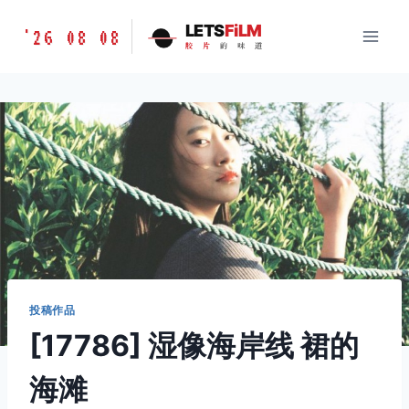
跳
胶
LETS
FiLM
'26 08 08
到
胶
片
的
味
道
片
内
的
容
味
道
LETSFILM
投稿作品
[17786] 湿像海岸线 裙的
海滩