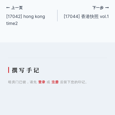
文
上一页
下一步
[17042] hong kong
[17044] 香港快照 vol.1
章
time2
导
航
撰 写 手 记
暗房门已锁，请先
登录
或
注册
后留下您的印记。