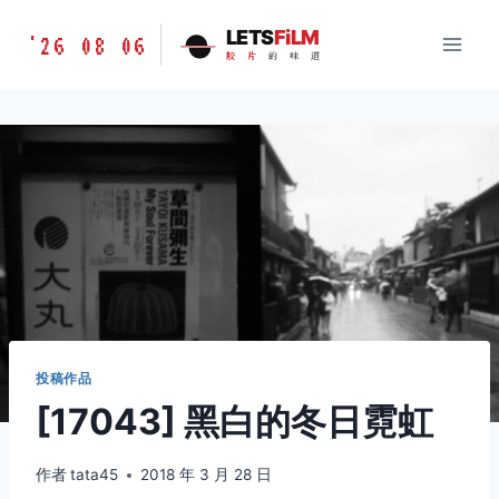
跳
胶
LETS
FiLM
'26 08 06
到
胶
片
的
味
道
片
内
的
容
味
道
LETSFILM
投稿作品
[17043] 黑白的冬日霓虹
作者
tata45
2018 年 3 月 28 日