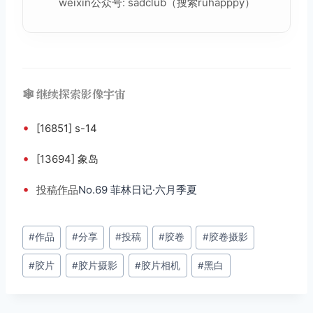
weixin公众号: sadclub（搜索ruhapppy）
🕸️ 继续探索影像宇宙
•
[16851] s-14
•
[13694] 象岛
•
投稿
作品
No.69 菲林日记·六月季夏
文
#
作品
#
分享
#
投稿
#
胶卷
#
胶卷摄影
章
#
胶片
#
胶片摄影
#
胶片相机
#
黑白
标
签：