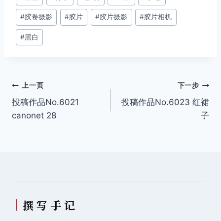
章
#
胶卷摄影
#
胶片
#
胶片摄影
#
胶片相机
标
签：
#
黑白
文
上一页
下一步
投稿作品No.6021
投稿作品No.6023 红裙
章
canonet 28
子
导
航
撰 写 手 记