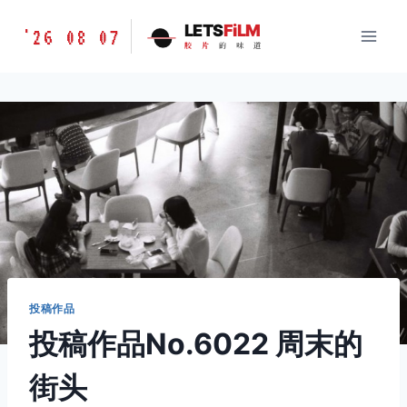
跳
胶
LETS
FiLM
'26 08 07
到
胶
片
的
味
道
片
内
的
容
味
道
LETSFILM
投稿作品
投稿作品No.6022 周末的
街头