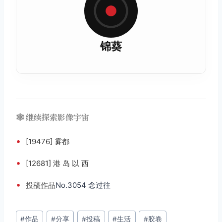
锦葵
🕸️ 继续探索影像宇宙
•
[19476] 雾都
•
[12681] 港 岛 以 西
•
投稿
作品
No.3054 念过往
文
#
作品
#
分享
#
投稿
#
生活
#
胶卷