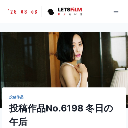
跳
胶
LETS
FiLM
'26 08 08
到
胶
片
的
味
道
片
内
的
容
味
道
LETSFILM
投稿作品
投稿作品No.6198 冬日の
午后