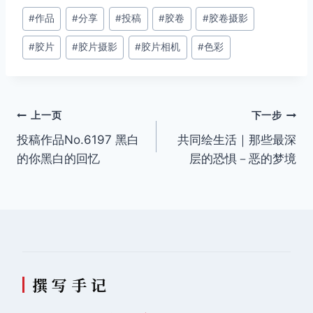
文
#
作品
#
分享
#
投稿
#
胶卷
#
胶卷摄影
章
#
胶片
#
胶片摄影
#
胶片相机
#
色彩
标
签：
文
上一页
下一步
投稿作品No.6197 黑白
共同绘生活｜那些最深
章
的你黑白的回忆
层的恐惧－恶的梦境
导
航
撰 写 手 记