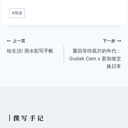
文
#
阅读
章
标
签：
文
上一页
下一步
绘生活! 用水彩写手帐
重回等待底片的年代：
章
Gudak Cam x 新加坡交
导
换日常
航
撰 写 手 记