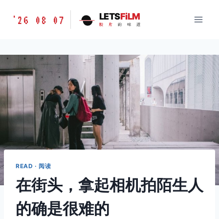
跳
胶
LETS
FiLM
'26 08 07
到
胶
片
的
味
道
片
内
的
容
味
道
LETSFILM
READ · 阅读
在街头，拿起相机拍陌生人
的确是很难的