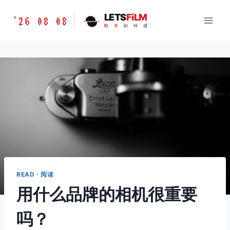
跳
胶
LETS
FiLM
'26 08 08
到
胶
片
的
味
道
片
内
的
容
味
道
LETSFILM
READ · 阅读
用什么品牌的相机很重要
吗？