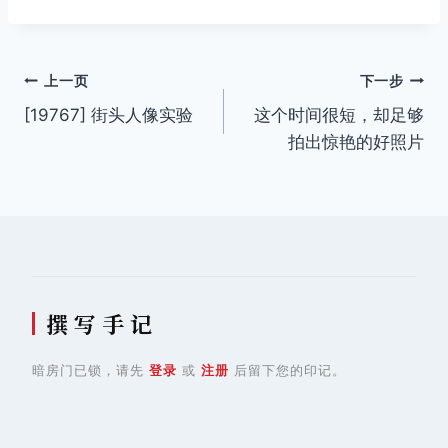
标
签：
文
上一页
下一步
[19767] 街头人像实验
这个时间很短，却足够
章
拍出惊艳的好照片
导
航
撰 写 手 记
暗房门已锁，请先
登录
或
注册
后留下您的印记。