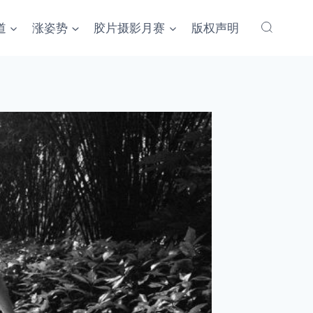
道
涨姿势
胶片摄影月赛
版权声明