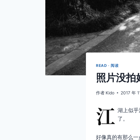
READ · 阅读
照片没拍
作者
Kido
2017 年 1
江
湖上似乎
了。
好像真的有那么一