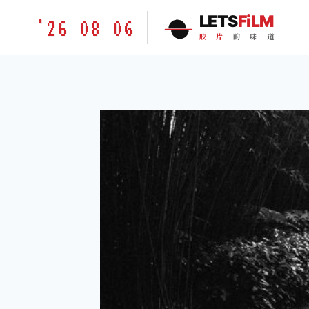
跳
胶
LETS
FiLM
'26 08 06
到
片
胶
片
的
味
道
内
的
容
味
道
LETSFILM